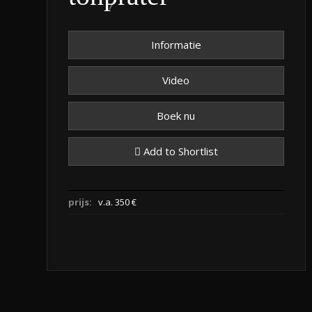
Informatie
Video
Boek nu
Add to Shortlist
prijs:
v.a. 350 €