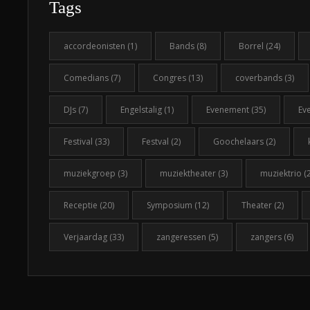
Tags
accordeonisten
(1)
Bands
(8)
Borrel
(24)
Comedians
(7)
Congres
(13)
coverbands
(3)
DJs
(7)
Engelstalig
(1)
Evenement
(35)
Ev
Festival
(33)
Festval
(2)
Goochelaars
(2)
muziekgroep
(3)
muziektheater
(3)
muziektrio
(2
Receptie
(20)
Symposium
(12)
Theater
(2)
Verjaardag
(33)
zangeressen
(5)
zangers
(6)