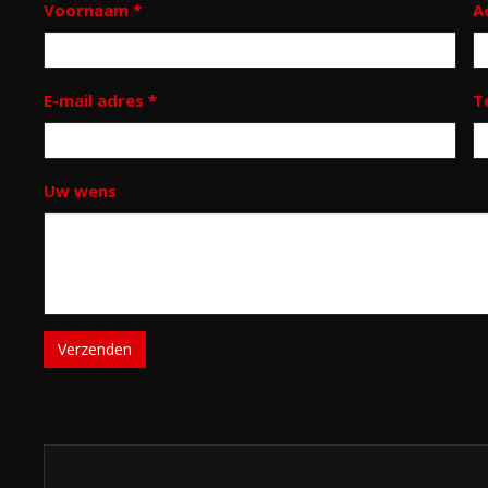
Voornaam
*
A
E-mail adres
*
T
Uw wens