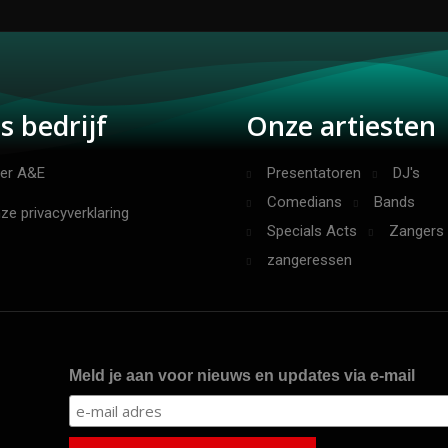
s bedrijf
Onze artiesten
er A&E
Presentatoren
DJ's
Comedians
Bands
ze privacyverklaring
Specials Acts
Zangers
zangeressen
Meld je aan voor nieuws en updates via e-mail