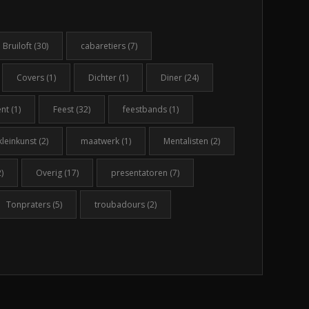
Bruiloft
(30)
cabaretiers
(7)
Covers
(1)
Dichter
(1)
Diner
(24)
ent
(1)
Feest
(32)
feestbands
(1)
kleinkunst
(2)
maatwerk
(1)
Mentalisten
(2)
)
Overig
(17)
presentatoren
(7)
Tonpraters
(5)
troubadours
(2)