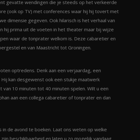
or kent gevatte wendingen die je steeds op het verkeerde
rore (ook op TV) met conferences waar hij hij tovert met
e dimensie gegeven. Ook hilarisch is het verhaal van
n hij prima uit de voeten in het theater maar bij wijze
rpen waar de tonprater welkom is. Deze cabaretier en
ergestel en van Maastricht tot Groningen.
sloten optredens. Denk aan een verjaardag, een
ok. Hij kan desgewenst ook een stukje maatwerk
 van 10 minuten tot 40 minuten spelen. Wilt u een
han aan een collega cabaretier of tonprater en dan
ls in de avond te boeken. Laat ons weten op welke
t zijn beschikbaarheid en laten u zo mogelijk vandaag