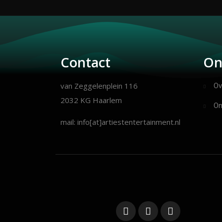
Contact
On
van Zeggelenplein 116
Ov
2032 KG Haarlem
On
mail: info[at]artiestentertainment.nl