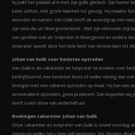
hij pakt het publiek al in met zijn gulle glimlach. Zijn hum
been zetten, met grote hilariteit tot gevolg. Hij maakte fu
woorden en namen. Van Gulik heeft de woordgrap een nieuw
zijn oma die uit Moergestel komt. Met zijn informele stijl ka
van spreken ook als tonprater in Moergestel en andere do
tonprater speelt door het hele land. Van Amsterdam tot Mo
Johan van Gulik voor besloten optreden
Van Gulik is als cabaretier en tonprater te boeken voor be
bedrijfsborrel, een besloten feest of welke viering dan o
brengen met een cabaret optreden op maat. Hij kan een act
avondvullend optreden, geen probleem. Dan koppelen wij Jo
heeft u een show van anderhalf uur.
Boekingen cabaretier Johan van Gulik
Onze cabaretier en tonprater van Gulik is zowel overdag a
datum en welke tijd u hem wilt inplannen. Wij checken direc