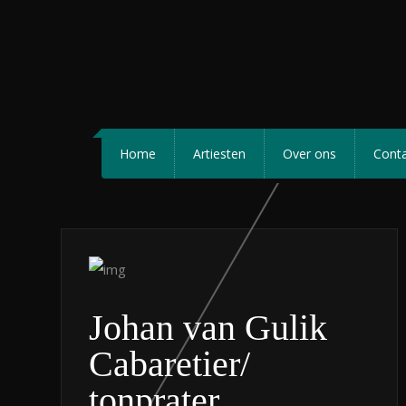
Home
Artiesten
Over ons
Cont
Johan van Gulik
Cabaretier/
tonprater