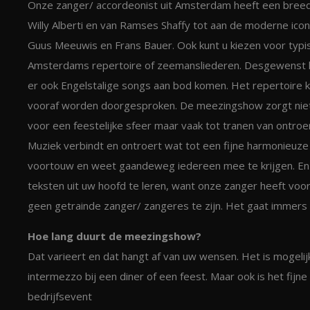
Onze zanger/ accordeonist uit Amsterdam heeft een bree
Willy Alberti en van Ramses Shaffy tot aan de moderne ico
Guus Meeuwis en Frans Bauer. Ook kunt u kiezen voor typi
Amsterdams repertoire of zeemansliederen. Desgewenst 
er ook Engelstalige songs aan bod komen. Het repertoire 
vooraf worden doorgesproken. De meezingshow zorgt niet
voor een feestelijke sfeer maar vaak tot tranen van ontroer
Muziek verbindt en ontroert wat tot een fijne harmonieuz
voortouw en weet gaandeweg iedereen mee te krijgen. En 
teksten uit uw hoofd te leren, want onze zanger heeft voo
geen getrainde zanger/ zangeres te zijn. Het gaat immers 
Hoe lang duurt de meezingshow?
Dat varieert en dat hangt af van uw wensen. Het is mogelij
intermezzo bij een diner of een feest. Maar ook is het fijne
bedrijfsevent