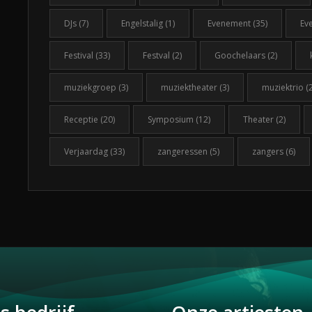
DJs
(7)
Engelstalig
(1)
Evenement
(35)
Ev
Festival
(33)
Festval
(2)
Goochelaars
(2)
muziekgroep
(3)
muziektheater
(3)
muziektrio
(2
Receptie
(20)
Symposium
(12)
Theater
(2)
Verjaardag
(33)
zangeressen
(5)
zangers
(6)