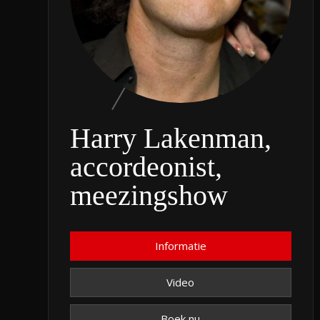
Harry Lakenman,
accordeonist,
meezingshow
Informatie
Video
Boek nu