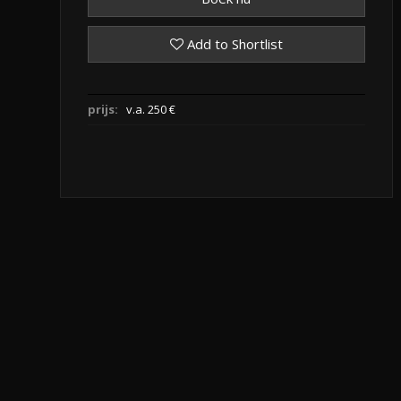
Add to Shortlist
prijs:
v.a. 250 €