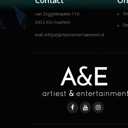
Contact
On
van Zeggelenplein 116
Ov
2032 KG Haarlem
On
mail: info[at]artiestentertainment.nl