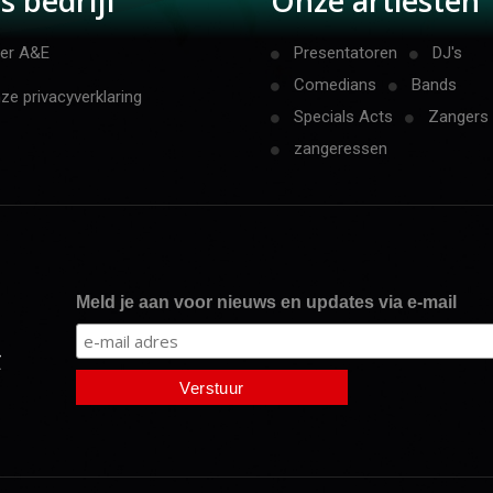
s bedrijf
Onze artiesten
er A&E
Presentatoren
DJ's
Comedians
Bands
ze privacyverklaring
Specials Acts
Zangers
zangeressen
Meld je aan voor nieuws en updates via e-mail